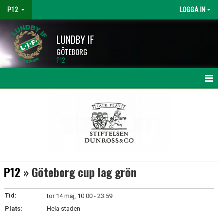
P12
LOGGA IN
LUNDBY IF
GÖTEBORG
P12
HEM
NYHETER
KALENDER
MATCHER
P12
» Göteborg cup lag grön
TRUPPEN
Tid:
tor 14 maj, 10:00 - 23:59
BILDGALLERI
Plats:
Hela staden