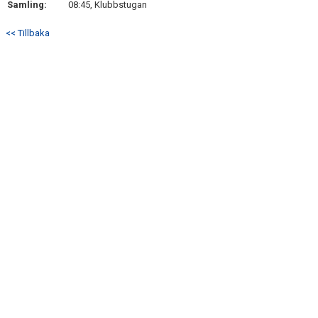
Samling:
08:45, Klubbstugan
DOKUMENT
<< Tillbaka
KONTAKT