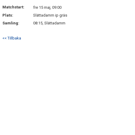
DOKUMENT
Matchstart:
fre 15 maj, 09:00
Plats:
Slättadamm ip gräs
KONTAKT
Samling:
08:15, Slättadamm
<< Tillbaka