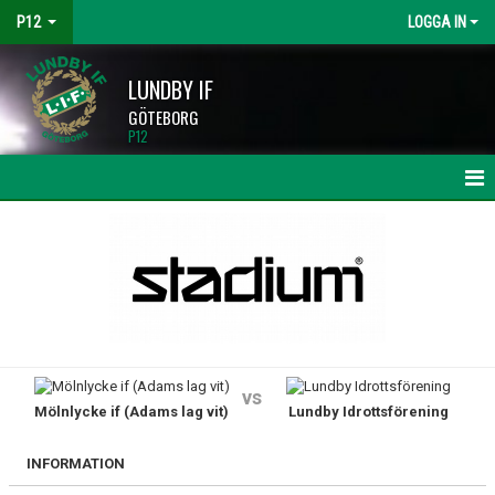
P12
LOGGA IN
LUNDBY IF
GÖTEBORG
P12
HEM
NYHETER
KALENDER
MATCHER
vs
Mölnlycke if (Adams lag vit)
Lundby Idrottsförening
TRUPPEN
BILDGALLERI
INFORMATION