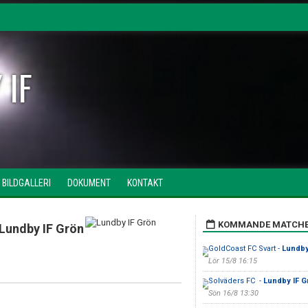
 IF
BILDGALLERI
DOKUMENT
KONTAKT
KOMMANDE MATCH
Lundby IF Grön
GoldCoast FC Svart -
Lundby 
Lör 15/8 16:15
Solväders FC -
Lundby IF G
Sön 16/8 13:30