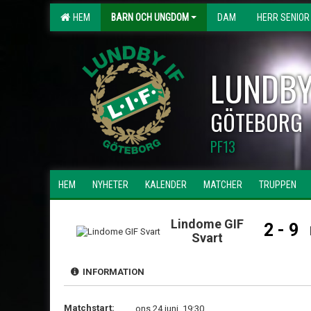
HEM
BARN OCH UNGDOM
DAM
HERR SENIOR
LUNDBY
GÖTEBORG
PF13
HEM
NYHETER
KALENDER
MATCHER
TRUPPEN
Lindome GIF
2 - 9
Svart
INFORMATION
Matchstart:
ons 24 juni, 19:30