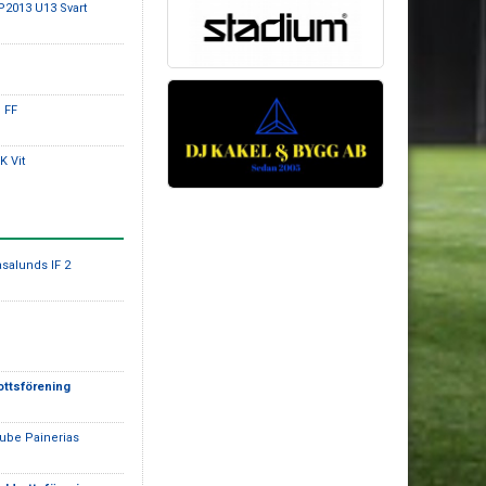
P2013 U13 Svart
 FF
K Vit
asalunds IF 2
ottsförening
lube Painerias