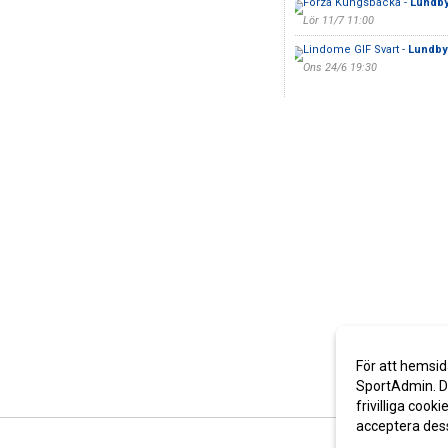
Forza Kungsbacka -
Lundby
Lör 11/7 11:00
Lindome GIF Svart -
Lundby
Ons 24/6 19:30
För att hemsid
SportAdmin. De
frivilliga cooki
acceptera des