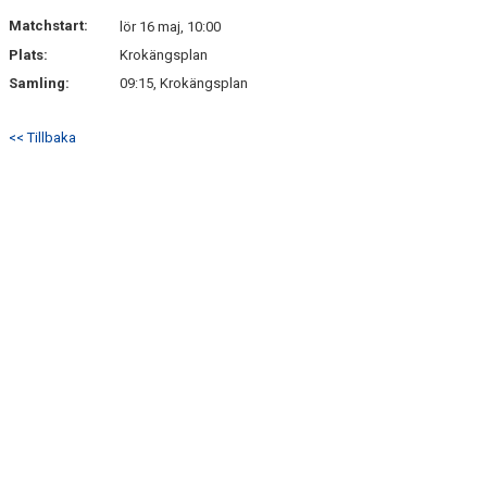
DOKUMENT
Matchstart:
lör 16 maj, 10:00
Plats:
Krokängsplan
KONTAKT
Samling:
09:15, Krokängsplan
<< Tillbaka