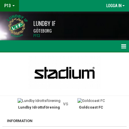
P13
LOGGA IN
LUNDBY IF
GÖTEBORG
PF13
HEM
NYHETER
KALENDER
MATCHER
vs
Lundby Idrottsförening
Goldcoast FC
TRUPPEN
BILDGALLERI
INFORMATION