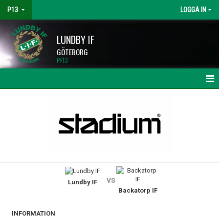
P13
LOGGA IN
LUNDBY IF
GÖTEBORG
PF13
HEM
NYHETER
KALENDER
MATCHER
vs
Lundby IF
TRUPPEN
Backatorp IF
BILDGALLERI
INFORMATION