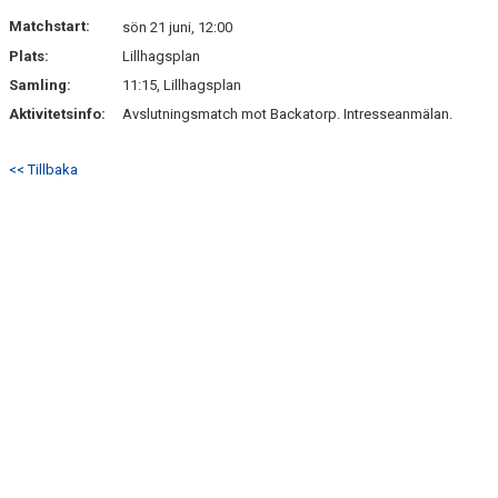
DOKUMENT
Matchstart:
sön 21 juni, 12:00
Plats:
Lillhagsplan
KONTAKT
Samling:
11:15, Lillhagsplan
Aktivitetsinfo:
Avslutningsmatch mot Backatorp. Intresseanmälan.
<< Tillbaka