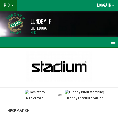
P13
LOGGA IN
LUNDBY IF
GÖTEBORG
PF13
HEM
NYHETER
KALENDER
MATCHER
vs
Backatorp
Lundby Idrottsförening
TRUPPEN
BILDGALLERI
INFORMATION