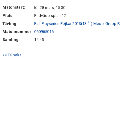
DOKUMENT
Matchstart:
lör 28 mars, 15:30
Plats:
Blidvädersplan 12
KONTAKT
Tävling:
Fair Playserien Pojkar 2013(13 år) Medel Grupp B
Matchnummer:
060965016
Samling:
14:45
<< Tillbaka