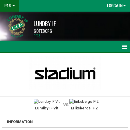
P13
LOGGA IN
LUNDBY IF
GÖTEBORG
PF13
HEM
NYHETER
KALENDER
MATCHER
vs
Lundby IF Vit
Eriksbergs IF 2
TRUPPEN
BILDGALLERI
INFORMATION