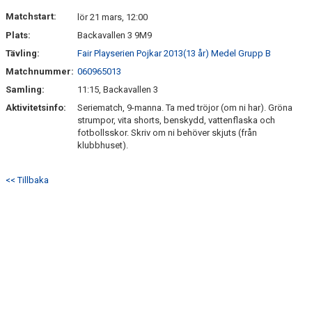
DOKUMENT
Matchstart:
lör 21 mars, 12:00
Plats:
Backavallen 3 9M9
KONTAKT
Tävling:
Fair Playserien Pojkar 2013(13 år) Medel Grupp B
Matchnummer:
060965013
Samling:
11:15, Backavallen 3
Aktivitetsinfo:
Seriematch, 9-manna. Ta med tröjor (om ni har). Gröna
strumpor, vita shorts, benskydd, vattenflaska och
fotbollsskor. Skriv om ni behöver skjuts (från
klubbhuset).
<< Tillbaka