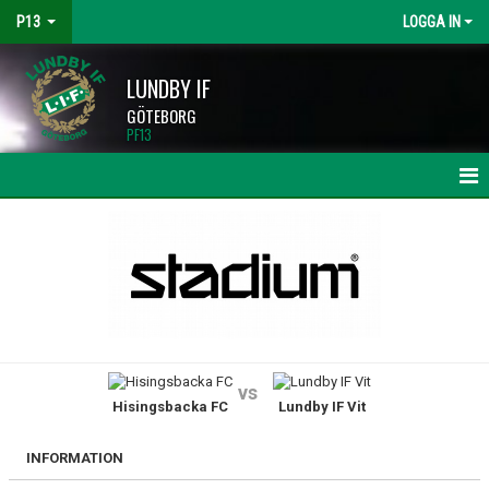
P13
LOGGA IN
LUNDBY IF
GÖTEBORG
PF13
HEM
NYHETER
KALENDER
MATCHER
vs
Hisingsbacka FC
Lundby IF Vit
TRUPPEN
BILDGALLERI
INFORMATION