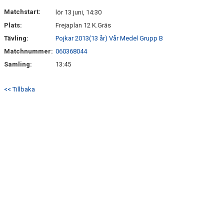
DOKUMENT
Matchstart:
lör 13 juni, 14:30
Plats:
Frejaplan 12 K.Gräs
KONTAKT
Tävling:
Pojkar 2013(13 år) Vår Medel Grupp B
Matchnummer:
060368044
Samling:
13:45
<< Tillbaka