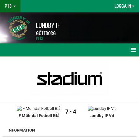
P13
LOGGA IN
LUNDBY IF
GÖTEBORG
PF13
HEM
NYHETER
KALENDER
MATCHER
7 - 4
IF Mölndal Fotboll Blå
Lundby IF Vit
TRUPPEN
BILDGALLERI
INFORMATION