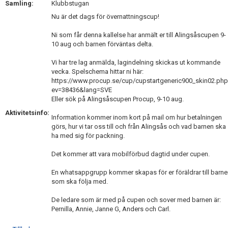
Samling:
Klubbstugan
DOKUMENT
Nu är det dags för övernattningscup!
KONTAKT
Ni som får denna kallelse har anmält er till Alingsåscupen 9-
10 aug och barnen förväntas delta.
Vi har tre lag anmälda, lagindelning skickas ut kommande
vecka. Spelschema hittar ni här:
https://www.procup.se/cup/cupstartgeneric900_skin02.ph
ev=38436&lang=SVE
Eller sök på Alingsåscupen Procup, 9-10 aug.
Aktivitetsinfo:
Information kommer inom kort på mail om hur betalningen
görs, hur vi tar oss till och från Alingsås och vad barnen ska
ha med sig för packning.
Det kommer att vara mobilförbud dagtid under cupen.
En whatsappgrupp kommer skapas för er föräldrar till barn
som ska följa med.
De ledare som är med på cupen och sover med barnen är:
Pernilla, Annie, Janne G, Anders och Carl.