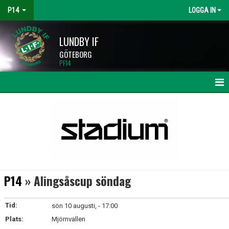
P14
LOGGA IN
LUNDBY IF
GÖTEBORG
PF14
HEM
NYHETER
KALENDER
MATCHER
P14
» Alingsåscup söndag
TRUPPEN
Tid:
sön 10 augusti, - 17:00
BILDGALLERI
Plats:
Mjörnvallen