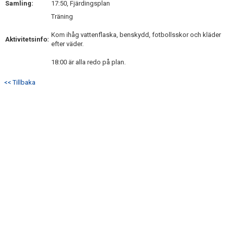
Samling:
17:50, Fjärdingsplan
DOKUMENT
Träning
KONTAKT
Kom ihåg vattenflaska, benskydd, fotbollsskor och kläder
Aktivitetsinfo:
efter väder.
18:00 är alla redo på plan.
<< Tillbaka