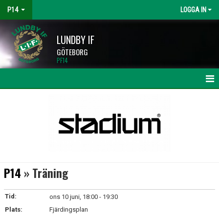
P14
LOGGA IN
LUNDBY IF
GÖTEBORG
PF14
HEM
NYHETER
KALENDER
MATCHER
P14
» Träning
TRUPPEN
Tid:
ons 10 juni, 18:00 - 19:30
BILDGALLERI
Plats:
Fjärdingsplan