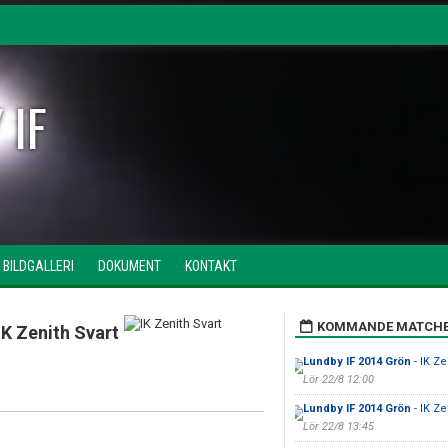
 IF
BILDGALLERI
DOKUMENT
KONTAKT
KOMMANDE MATCH
IK Zenith Svart
Lundby IF 2014 Grön
- IK Ze
Lör 22/8 12:00
Lundby IF 2014 Grön
- IK Ze
Lör 22/8 13:45