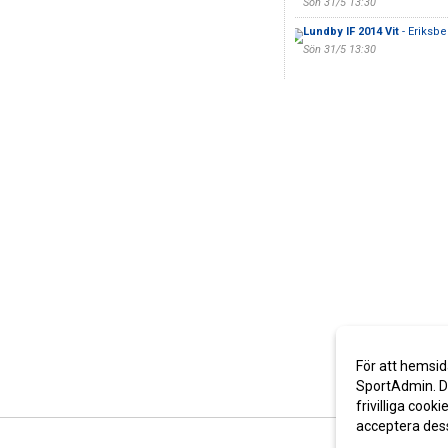
Sön 31/5 13:30
Lundby IF 2014 Vit
- Eriksbe
Sön 31/5 13:30
För att hemsid
SportAdmin. De
frivilliga cooki
acceptera des