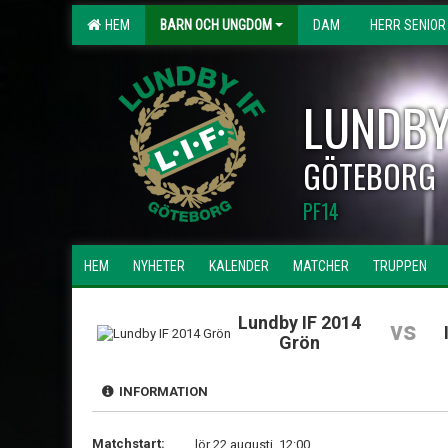
HEM
BARN OCH UNGDOM
DAM
HERR SENIOR
LUNDBY
GÖTEBORG
PF14
HEM
NYHETER
KALENDER
MATCHER
TRUPPEN
Lundby IF 2014
vs
Grön
INFORMATION
Matchstart:
lör 22 augusti, 12:00