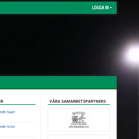
LOGGA IN
ER
VÅRA SAMARBETSPARTNERS
nith Svart
nith Grön