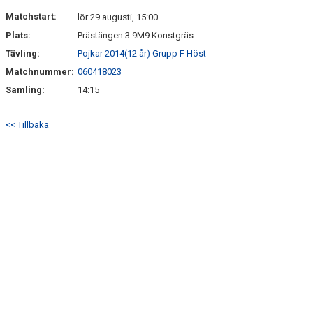
DOKUMENT
Matchstart:
lör 29 augusti, 15:00
Plats:
Prästängen 3 9M9 Konstgräs
KONTAKT
Tävling:
Pojkar 2014(12 år) Grupp F Höst
Matchnummer:
060418023
Samling:
14:15
<< Tillbaka