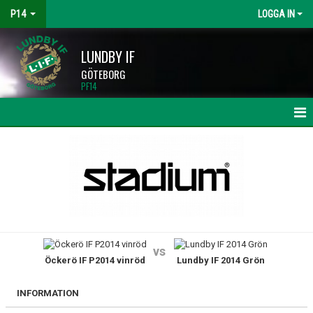
P14
LOGGA IN
LUNDBY IF
GÖTEBORG
PF14
HEM
NYHETER
KALENDER
MATCHER
vs
Öckerö IF P2014 vinröd
Lundby IF 2014 Grön
TRUPPEN
BILDGALLERI
INFORMATION