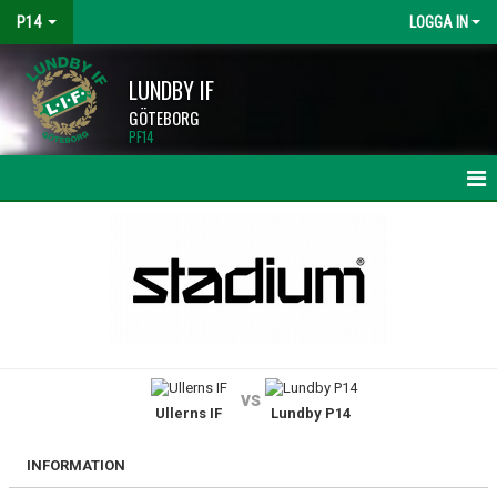
P14
LOGGA IN
LUNDBY IF
GÖTEBORG
PF14
HEM
NYHETER
KALENDER
MATCHER
vs
Ullerns IF
Lundby P14
TRUPPEN
BILDGALLERI
INFORMATION