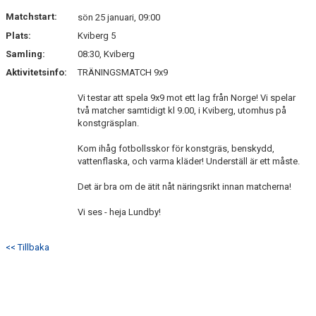
DOKUMENT
Matchstart:
sön 25 januari, 09:00
Plats:
Kviberg 5
KONTAKT
Samling:
08:30, Kviberg
Aktivitetsinfo:
TRÄNINGSMATCH 9x9
Vi testar att spela 9x9 mot ett lag från Norge! Vi spelar
två matcher samtidigt kl 9.00, i Kviberg, utomhus på
konstgräsplan.
Kom ihåg fotbollsskor för konstgräs, benskydd,
vattenflaska, och varma kläder! Underställ är ett måste.
Det är bra om de ätit nåt näringsrikt innan matcherna!
Vi ses - heja Lundby!
<< Tillbaka