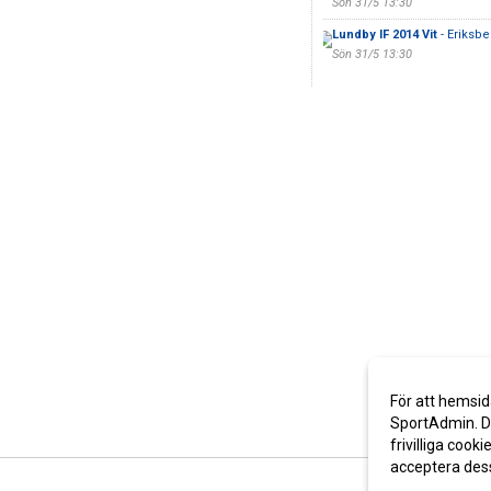
Sön 31/5 13:30
Lundby IF 2014 Vit
- Eriksbe
Sön 31/5 13:30
För att hemsid
SportAdmin. De
frivilliga cooki
acceptera des