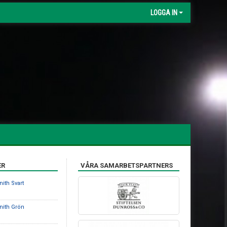
LOGGA IN
ER
VÅRA SAMARBETSPARTNERS
nith Svart
nith Grön