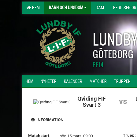
HEM
BARN OCH UNGDOM
DAM
HERR SENIOR
LUNDBY
GÖTEBORG
PF14
HEM
NYHETER
KALENDER
MATCHER
TRUPPEN
Qviding FIF
vs
Svart 3
INFORMATION
Trupp:
Matchstart:
sön 15 mars, 09:00