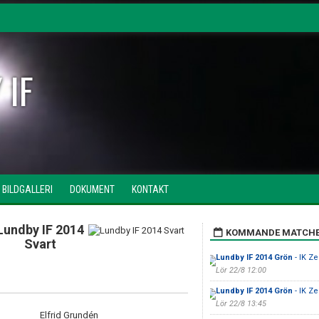
 IF
BILDGALLERI
DOKUMENT
KONTAKT
Lundby IF 2014
KOMMANDE MATCH
Svart
Lundby IF 2014 Grön
- IK Ze
Lör 22/8 12:00
Lundby IF 2014 Grön
- IK Ze
Lör 22/8 13:45
Elfrid Grundén