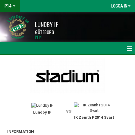
P14
LOGGA IN
LUNDBY IF
GÖTEBORG
PF14
HEM
NYHETER
KALENDER
MATCHER
vs
Lundby IF
TRUPPEN
IK Zenith P2014 Svart
BILDGALLERI
INFORMATION