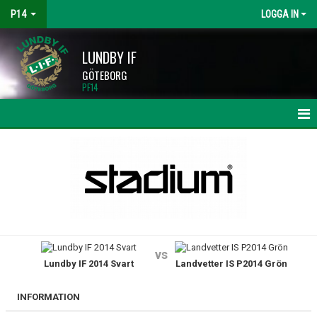
P14
LOGGA IN
LUNDBY IF
GÖTEBORG
PF14
HEM
NYHETER
KALENDER
MATCHER
vs
Lundby IF 2014 Svart
Landvetter IS P2014 Grön
TRUPPEN
BILDGALLERI
INFORMATION