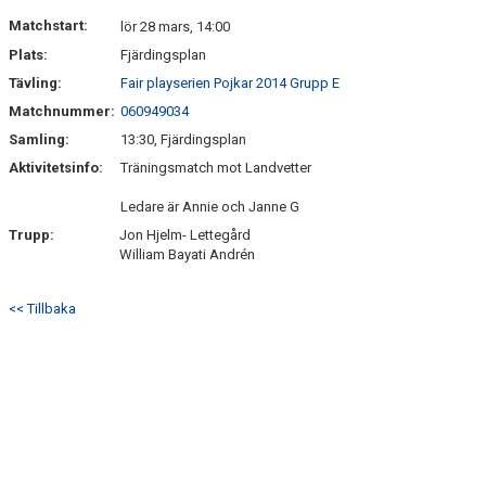
DOKUMENT
Matchstart:
lör 28 mars, 14:00
Plats:
Fjärdingsplan
KONTAKT
Tävling:
Fair playserien Pojkar 2014 Grupp E
Matchnummer:
060949034
Samling:
13:30, Fjärdingsplan
Aktivitetsinfo:
Träningsmatch mot Landvetter
Ledare är Annie och Janne G
Trupp:
Jon Hjelm- Lettegård
William Bayati Andrén
<< Tillbaka