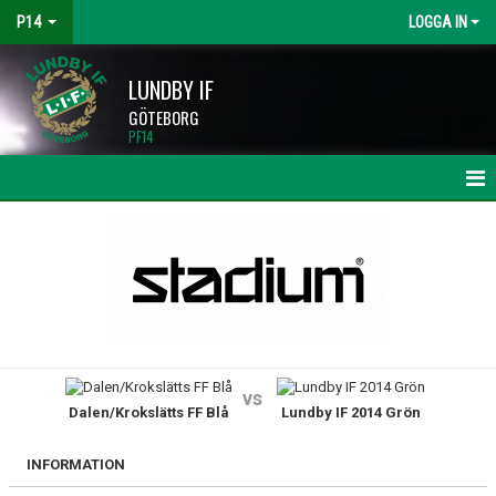
P14
LOGGA IN
LUNDBY IF
GÖTEBORG
PF14
HEM
NYHETER
KALENDER
MATCHER
vs
Dalen/Krokslätts FF Blå
Lundby IF 2014 Grön
TRUPPEN
BILDGALLERI
INFORMATION