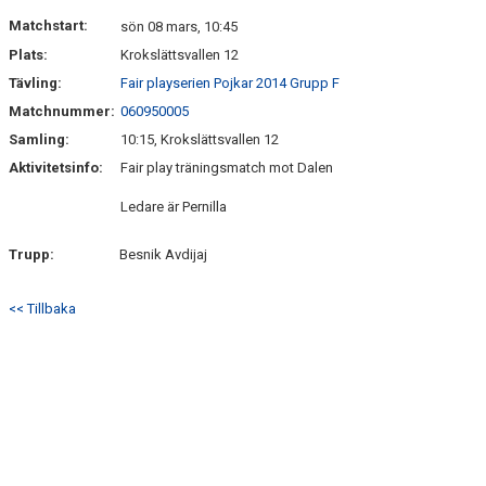
DOKUMENT
Matchstart:
sön 08 mars, 10:45
Plats:
Krokslättsvallen 12
KONTAKT
Tävling:
Fair playserien Pojkar 2014 Grupp F
Matchnummer:
060950005
Samling:
10:15, Krokslättsvallen 12
Aktivitetsinfo:
Fair play träningsmatch mot Dalen
Ledare är Pernilla
Trupp:
Besnik Avdijaj
<< Tillbaka