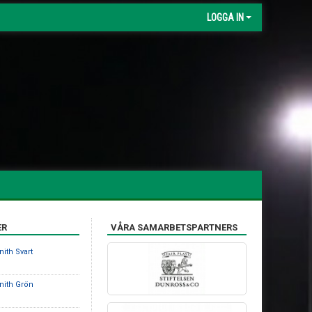
LOGGA IN
ER
VÅRA SAMARBETSPARTNERS
nith Svart
nith Grön