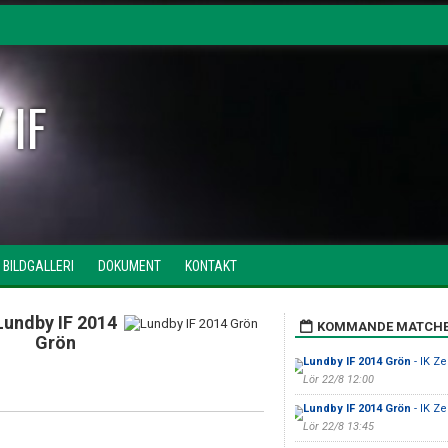
 IF
BILDGALLERI
DOKUMENT
KONTAKT
Lundby IF 2014
KOMMANDE MATCH
Grön
Lundby IF 2014 Grön
- IK Ze
Lör 22/8 12:00
Lundby IF 2014 Grön
- IK Ze
Lör 22/8 13:45