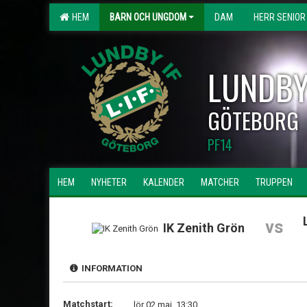
HEM
BARN OCH UNGDOM
DAM
HERR SENIOR
LUNDBY
GÖTEBORG
PF14
HEM
NYHETER
KALENDER
MATCHER
TRUPPEN
vs
IK Zenith Grön
INFORMATION
Matchstart:
lör 02 maj, 13:30