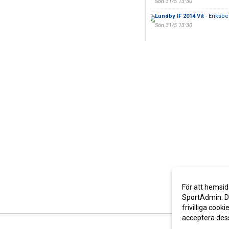
Sön 31/5 13:30
Lundby IF 2014 Vit
- Eriksbe
Sön 31/5 13:30
För att hemsid
SportAdmin. De
frivilliga cooki
acceptera des