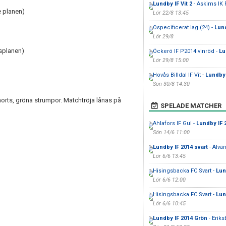
Lundby IF Vit 2
- Askims IK 
 planen)
Lör 22/8 13:45
Ospecificerat lag (24) -
Lund
Lör 29/8
splanen)
Öckerö IF P2014 vinröd -
Lu
Lör 29/8 15:00
Hovås Billdal IF Vit -
Lundby 
Sön 30/8 14:30
horts, gröna strumpor. Matchtröja lånas på
SPELADE MATCHER
Ahlafors IF Gul -
Lundby IF 
Sön 14/6 11:00
Lundby IF 2014 svart
- Älvä
Lör 6/6 13:45
Hisingsbacka FC Svart -
Lun
Lör 6/6 12:00
Hisingsbacka FC Svart -
Lun
Lör 6/6 10:45
Lundby IF 2014 Grön
- Eriks