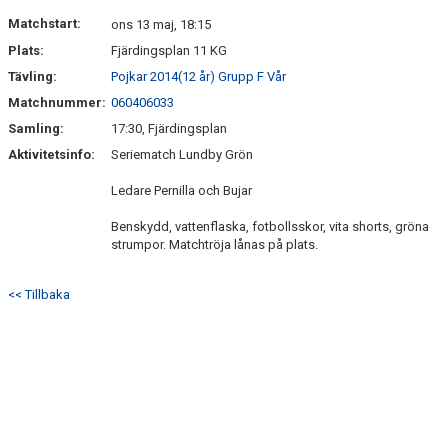
DOKUMENT
Matchstart:
ons 13 maj, 18:15
Plats:
Fjärdingsplan 11 KG
KONTAKT
Tävling:
Pojkar 2014(12 år) Grupp F Vår
Matchnummer:
060406033
Samling:
17:30, Fjärdingsplan
Aktivitetsinfo:
Seriematch Lundby Grön
Ledare Pernilla och Bujar
Benskydd, vattenflaska, fotbollsskor, vita shorts, gröna
strumpor. Matchtröja lånas på plats.
<< Tillbaka