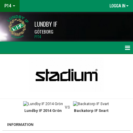
P14
LOGGA IN
LUNDBY IF
GÖTEBORG
PF14
HEM
NYHETER
KALENDER
MATCHER
vs
Lundby IF 2014 Grön
Backatorp IF Svart
TRUPPEN
BILDGALLERI
INFORMATION