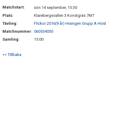
DOKUMENT
Matchstart:
sön 14 september, 15:30
Plats:
Klarebergsvallen 3 Konstgräs 7M7
KONTAKT
Tävling:
Flickor 2016(9 år) Hisingen Grupp A Höst
Matchnummer:
060534030
Samling:
15:00
<< Tillbaka