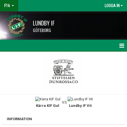
F16
LOGGA IN
LUNDBY IF
GÖTEBORG
HEM
NYHETER
KALENDER
MATCHER
vs
Kärra KIF Gul
Lundby IF Vit
TRUPPEN
BILDGALLERI
INFORMATION