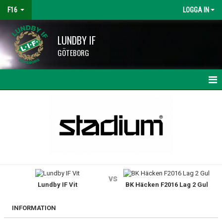
F16
LOGGA IN
LUNDBY IF
GÖTEBORG
HEM
NYHETER
KALENDER
MATCHER
vs
Lundby IF Vit
BK Häcken F2016 Lag 2 Gul
TRUPPEN
BILDGALLERI
INFORMATION