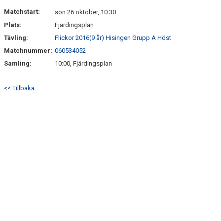
DOKUMENT
Matchstart:
sön 26 oktober, 10:30
Plats:
Fjärdingsplan
KONTAKT
Tävling:
Flickor 2016(9 år) Hisingen Grupp A Höst
Matchnummer:
060534052
Samling:
10:00, Fjärdingsplan
<< Tillbaka