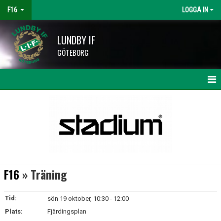
F16
LOGGA IN
LUNDBY IF
GÖTEBORG
HEM
NYHETER
KALENDER
MATCHER
F16
» Träning
TRUPPEN
Tid:
sön 19 oktober, 10:30 - 12:00
BILDGALLERI
Plats:
Fjärdingsplan