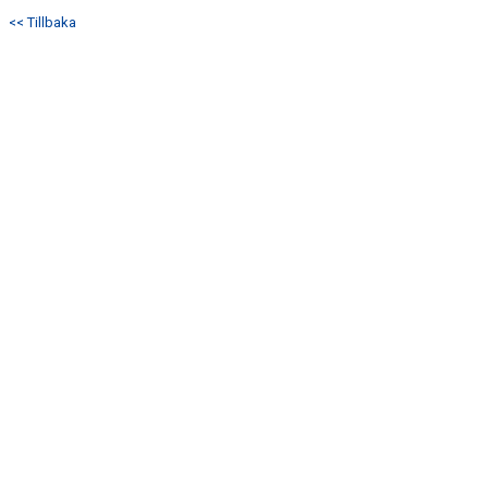
DOKUMENT
<< Tillbaka
KONTAKT