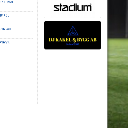
 BoIF Röd
IF Röd
F16 Gul
F16 Vit