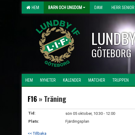
HEM
BARN OCH UNGDOM
DAM
HERR SENIOR
LUNDBY
GÖTEBORG
HEM
NYHETER
KALENDER
MATCHER
TRUPPEN
F16
» Träning
Tid:
sön 05 oktober, 10:30 - 12:00
Plats:
Fjärdingsplan
<< Tillbaka