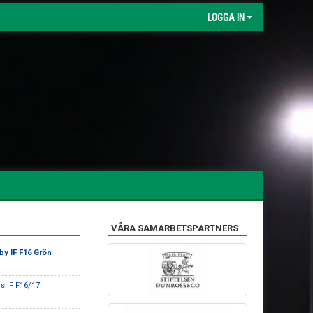
LOGGA IN
VÅRA SAMARBETSPARTNERS
by IF F16 Grön
 IF F16/17