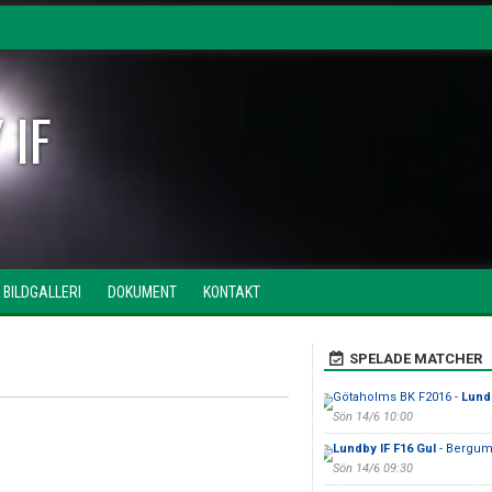
 IF
BILDGALLERI
DOKUMENT
KONTAKT
SPELADE MATCHER
Götaholms BK F2016 -
Lund
Sön 14/6 10:00
Lundby IF F16 Gul
- Bergums
Sön 14/6 09:30