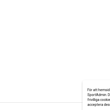
För att hemsid
SportAdmin. De
frivilliga cooki
acceptera des