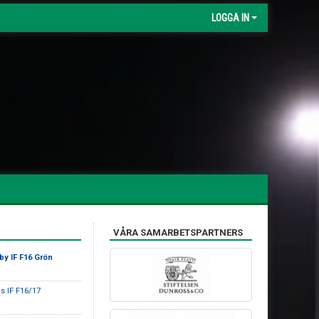
LOGGA IN
VÅRA SAMARBETSPARTNERS
by IF F16 Grön
 IF F16/17