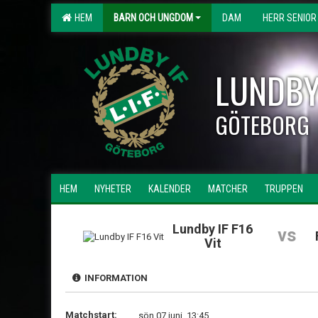
HEM
BARN OCH UNGDOM
DAM
HERR SENIOR
LUNDBY
GÖTEBORG
HEM
NYHETER
KALENDER
MATCHER
TRUPPEN
Lundby IF F16
vs
Vit
INFORMATION
Matchstart:
sön 07 juni, 13:45