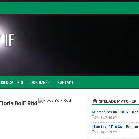
 IF
BILDGALLERI
DOKUMENT
KONTAKT
SPELADE MATCHER
Floda BoIF Röd
Götaholms BK F2016 -
Lund
Sön 14/6 10:00
Lundby IF F16 Gul
- Bergums
Sön 14/6 09:30