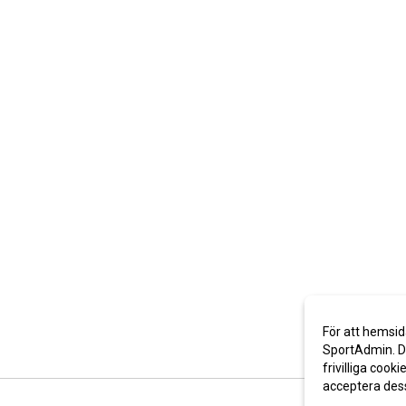
För att hemsid
SportAdmin. De
frivilliga cooki
acceptera des