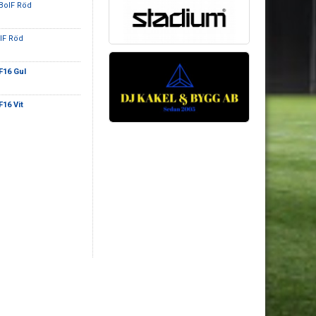
 BoIF Röd
IF Röd
F16 Gul
F16 Vit