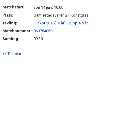
DOKUMENT
Matchstart:
sön 14 juni, 10:00
Plats:
Gamlestadsvallen 21 Konstgräs
KONTAKT
Tävling:
Flickor 2016(10 år) Grupp A Vår
Matchnummer:
060784068
Samling:
09:30
<< Tillbaka