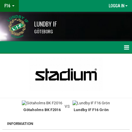
F16
LOGGA IN
LUNDBY IF
GÖTEBORG
HEM
NYHETER
KALENDER
MATCHER
vs
Götaholms BK F2016
Lundby IF F16 Grön
TRUPPEN
BILDGALLERI
INFORMATION