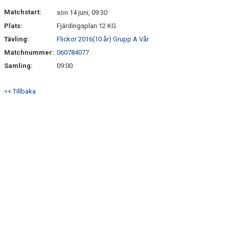
DOKUMENT
Matchstart:
sön 14 juni, 09:30
Plats:
Fjärdingsplan 12 KG
KONTAKT
Tävling:
Flickor 2016(10 år) Grupp A Vår
Matchnummer:
060784077
Samling:
09:00
<< Tillbaka