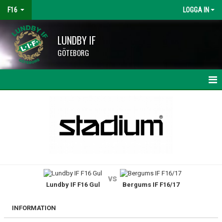
F16
LOGGA IN
LUNDBY IF
GÖTEBORG
HEM
NYHETER
KALENDER
MATCHER
vs
Lundby IF F16 Gul
Bergums IF F16/17
TRUPPEN
BILDGALLERI
INFORMATION