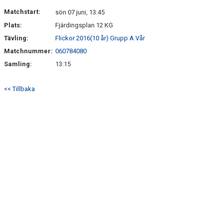
DOKUMENT
Matchstart:
sön 07 juni, 13:45
Plats:
Fjärdingsplan 12 KG
KONTAKT
Tävling:
Flickor 2016(10 år) Grupp A Vår
Matchnummer:
060784080
Samling:
13:15
<< Tillbaka