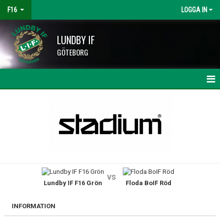
F16
LOGGA IN
LUNDBY IF
GÖTEBORG
HEM
NYHETER
KALENDER
MATCHER
vs
Lundby IF F16 Grön
Floda BoIF Röd
TRUPPEN
BILDGALLERI
INFORMATION