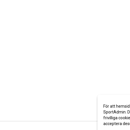
För att hemsid
SportAdmin. De
frivilliga cooki
acceptera des