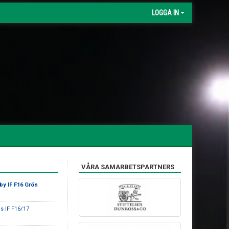
LOGGA IN
VÅRA SAMARBETSPARTNERS
by IF F16 Grön
 IF F16/17