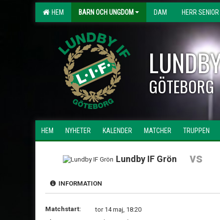
HEM
BARN OCH UNGDOM
DAM
HERR SENIOR
LUNDBY
GÖTEBORG
HEM
NYHETER
KALENDER
MATCHER
TRUPPEN
vs
Lundby IF Grön
INFORMATION
Matchstart:
tor 14 maj, 18:20