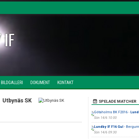
 IF
BILDGALLERI
DOKUMENT
KONTAKT
Utbynäs SK
SPELADE MATCHER
Götaholms BK F2016 -
Lund
Sön 14/6 10:00
Lundby IF F16 Gul
- Bergums
Sön 14/6 09:30