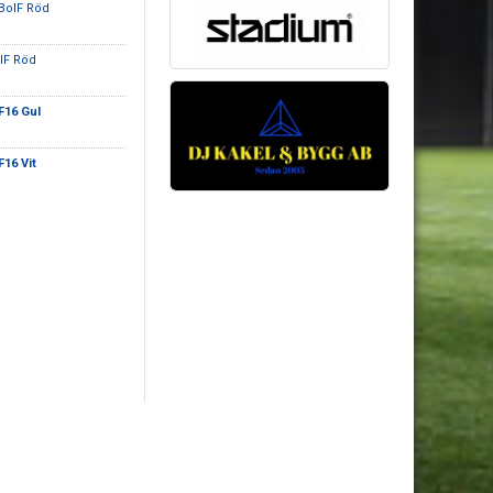
 BoIF Röd
IF Röd
F16 Gul
F16 Vit