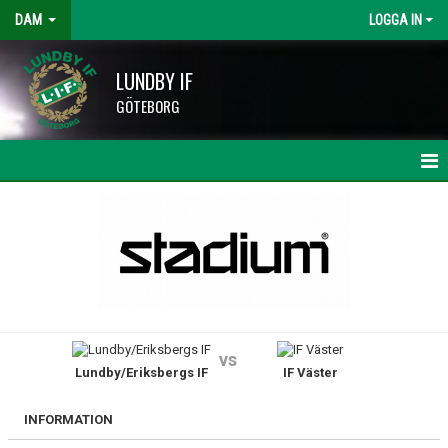
DAM
LOGGA IN
LUNDBY IF
GÖTEBORG
HEM
NYHETER
KALENDER
TRUPPEN
vs
Lundby/Eriksbergs IF
IF Väster
BILDGALLERI
DOKUMENT
INFORMATION