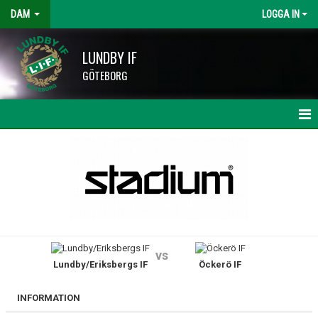
DAM
LOGGA IN
LUNDBY IF
GÖTEBORG
HEM
NYHETER
KALENDER
TRUPPEN
vs
Lundby/Eriksbergs IF
Öckerö IF
BILDGALLERI
DOKUMENT
INFORMATION