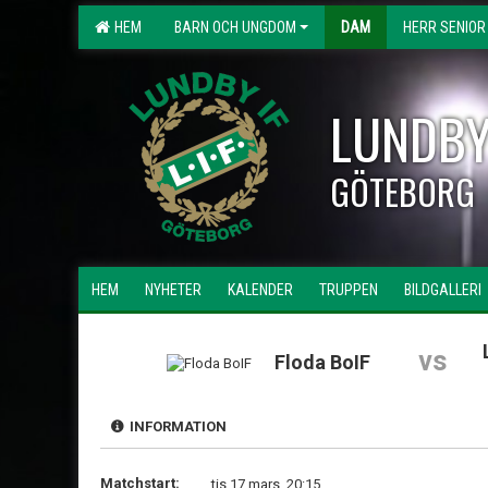
HEM
BARN OCH UNGDOM
DAM
HERR SENIOR
LUNDBY
GÖTEBORG
HEM
NYHETER
KALENDER
TRUPPEN
BILDGALLERI
vs
Floda BoIF
INFORMATION
Matchstart:
tis 17 mars, 20:15