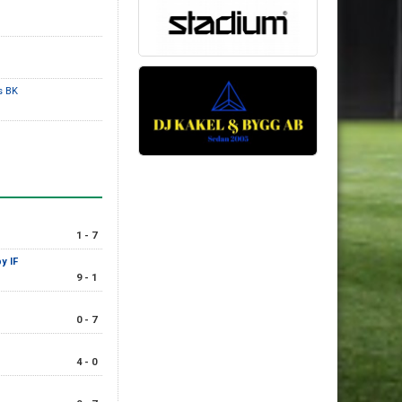
s BK
1 - 7
y IF
9 - 1
0 - 7
4 - 0