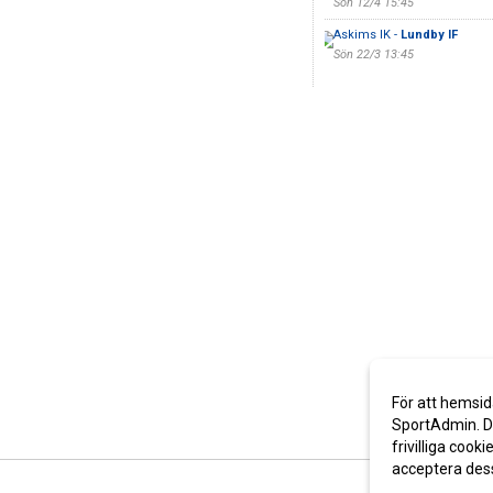
Sön 12/4 15:45
Askims IK -
Lundby IF
Sön 22/3 13:45
För att hemsid
SportAdmin. De
frivilliga cooki
acceptera des