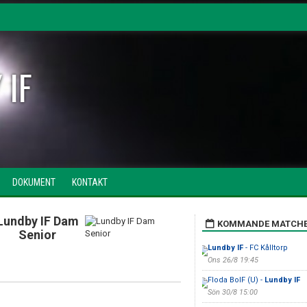
 IF
DOKUMENT
KONTAKT
Lundby IF Dam
KOMMANDE MATCH
Senior
Lundby IF
- FC Kålltorp
Ons 26/8 19:45
Floda BoIF (U) -
Lundby IF
Sön 30/8 15:00