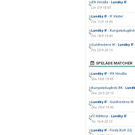
IFK Hindås -
Lundby IF
Lör 5/9 18:00
Lundby IF
- IF Väster
Fre 11/9 19:45
Lundby IF
- Kungsladugård
Fre 18/9 19:45
Guldhedens IK -
Lundby IF
Fre 25/9 20:15
SPELADE MATCHER
Lundby IF
- IFK Hindås
Sön 14/6 19:45
Kungsladugårds BK -
Lundb
Ons 20/5 20:15
Lundby IF
- Guldhedens IK
Ons 29/4 19:45
FC Kålltorp -
Lundby IF
Tor 16/4 20:15
Lundby IF
- Floda BoIF (U)