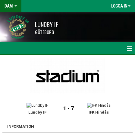
DAM
LOGGA IN
LUNDBY IF
GÖTEBORG
HEM
NYHETER
KALENDER
TRUPPEN
1 - 7
Lundby IF
IFK Hindås
BILDGALLERI
DOKUMENT
INFORMATION