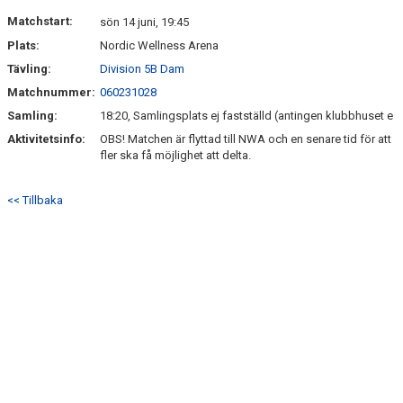
KONTAKT
Matchstart:
sön 14 juni, 19:45
Plats:
Nordic Wellness Arena
Tävling:
Division 5B Dam
Matchnummer:
060231028
Samling:
18:20, Samlingsplats ej fastställd (antingen klubbhuset e
Aktivitetsinfo:
OBS! Matchen är flyttad till NWA och en senare tid för att
fler ska få möjlighet att delta.
<< Tillbaka