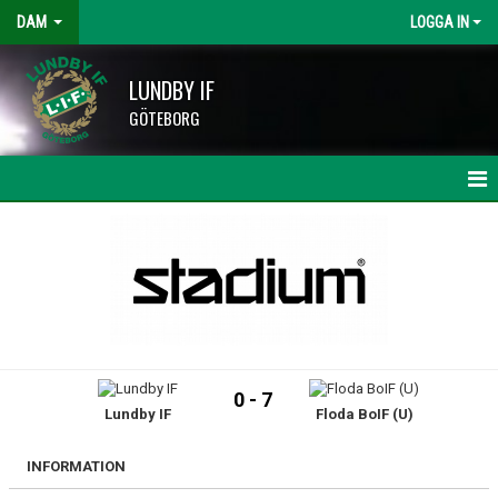
DAM
LOGGA IN
LUNDBY IF
GÖTEBORG
HEM
NYHETER
KALENDER
TRUPPEN
0 - 7
Lundby IF
Floda BoIF (U)
BILDGALLERI
DOKUMENT
INFORMATION