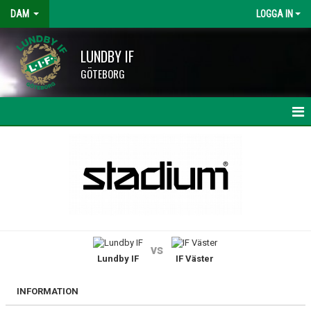
DAM
LOGGA IN
LUNDBY IF
GÖTEBORG
HEM
NYHETER
KALENDER
TRUPPEN
vs
Lundby IF
IF Väster
BILDGALLERI
DOKUMENT
INFORMATION