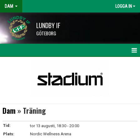
DAM
LOGGA IN
LUNDBY IF
GÖTEBORG
HEM
NYHETER
KALENDER
TRUPPEN
Dam
» Träning
BILDGALLERI
Tid:
tor 13 augusti, 18:30 - 20:00
DOKUMENT
Plats:
Nordic Wellness Arena