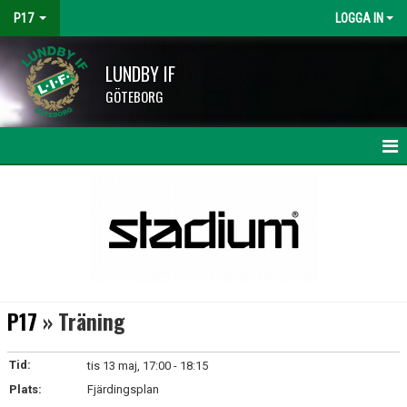
P17
LOGGA IN
LUNDBY IF
GÖTEBORG
HEM
NYHETER
KALENDER
MATCHER
P17
» Träning
TRUPPEN
Tid:
tis 13 maj, 17:00 - 18:15
BILDGALLERI
Plats:
Fjärdingsplan