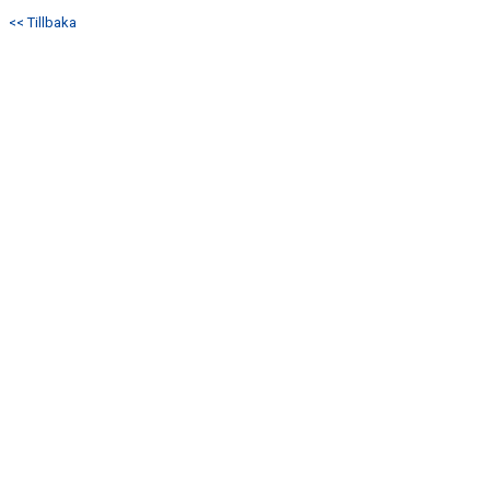
DOKUMENT
<< Tillbaka
KONTAKT