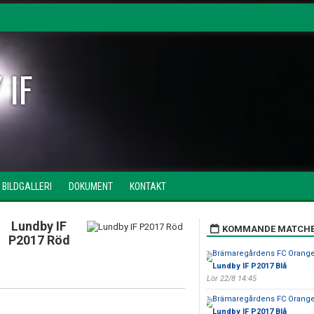
 IF
BILDGALLERI
DOKUMENT
KONTAKT
Lundby IF
KOMMANDE MATCH
P2017 Röd
Brämaregårdens FC Orange
Lundby IF P2017 Blå
Lör 22/8 14:45
Brämaregårdens FC Orange
Lundby IF P2017 Blå