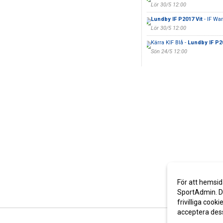
Lör 30/5 12:00
Lundby IF P2017 Vit
- IF War
Lör 30/5 12:00
Kärra KIF Blå -
Lundby IF P2
Sön 24/5 12:00
För att hemsid
SportAdmin. De
frivilliga cooki
acceptera des