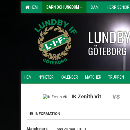
HEM
BARN OCH UNGDOM
DAM
HERR SENIOR
LUNDBY
GÖTEBORG
HEM
NYHETER
KALENDER
MATCHER
TRUPPEN
vs
IK Zenith Vit
INFORMATION
Matchstart:
ons 20 maj, 18:30