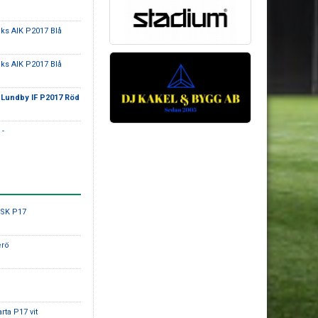
iks AIK P2017 Blå
iks AIK P2017 Blå
-
Lundby IF P2017 Röd
 -
 SK P17
erö
rta P17 vit