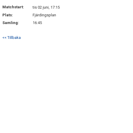
DOKUMENT
Matchstart:
tis 02 juni, 17:15
Plats:
Fjärdingsplan
KONTAKT
Samling:
16:45
<< Tillbaka