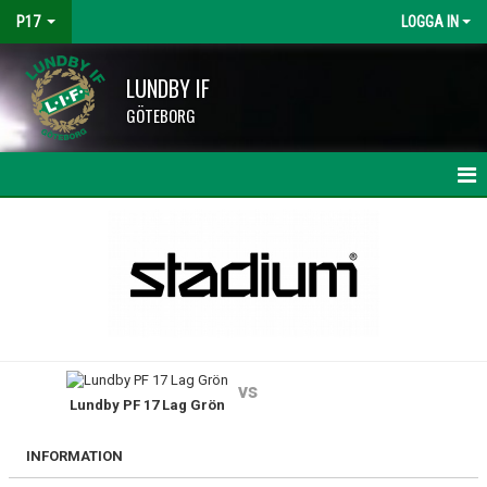
P17
LOGGA IN
LUNDBY IF
GÖTEBORG
HEM
NYHETER
KALENDER
MATCHER
vs
Lundby PF 17 Lag Grön
TRUPPEN
BILDGALLERI
INFORMATION