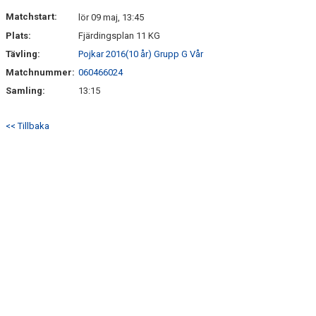
DOKUMENT
Matchstart:
lör 09 maj, 13:45
Plats:
Fjärdingsplan 11 KG
KONTAKT
Tävling:
Pojkar 2016(10 år) Grupp G Vår
Matchnummer:
060466024
Samling:
13:15
<< Tillbaka