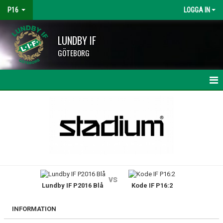
P16
LOGGA IN
LUNDBY IF
GÖTEBORG
HEM
NYHETER
KALENDER
MATCHER
vs
Lundby IF P2016 Blå
Kode IF P16:2
TRUPPEN
BILDGALLERI
INFORMATION