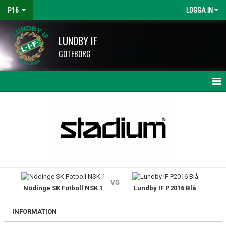
P16
LOGGA IN
LUNDBY IF
GÖTEBORG
HEM
NYHETER
KALENDER
MATCHER
vs
Nödinge SK Fotboll NSK 1
Lundby IF P2016 Blå
TRUPPEN
BILDGALLERI
INFORMATION