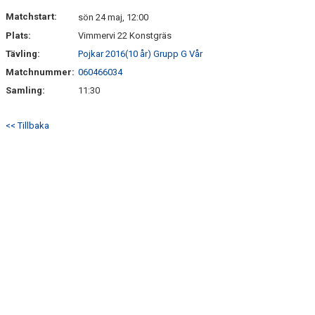
DOKUMENT
Matchstart:
sön 24 maj, 12:00
Plats:
Vimmervi 22 Konstgräs
KONTAKT
Tävling:
Pojkar 2016(10 år) Grupp G Vår
Matchnummer:
060466034
Samling:
11:30
<< Tillbaka