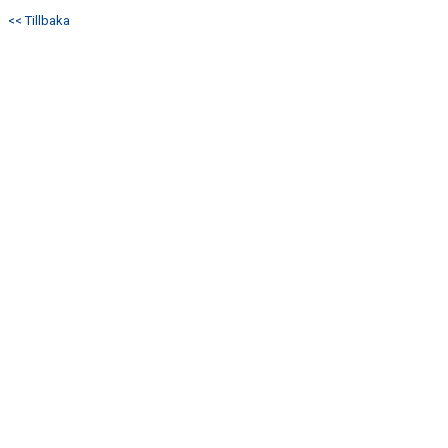
DOKUMENT
<< Tillbaka
KONTAKT