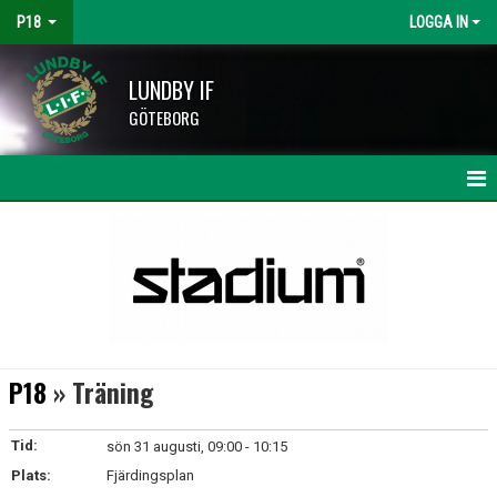
P18
LOGGA IN
LUNDBY IF
GÖTEBORG
HEM
NYHETER
KALENDER
MATCHER
P18
» Träning
TRUPPEN
Tid:
sön 31 augusti, 09:00 - 10:15
BILDGALLERI
Plats:
Fjärdingsplan