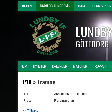
HEM
BARN OCH UNGDOM
DAM
HERR SENIOR
LUNDBY
GÖTEBORG
HEM
NYHETER
KALENDER
MATCHER
TRUPPEN
P18
» Träning
Tid:
ons 10 juni, 17:00 - 18:15
Plats:
Fjärdingsplan
<< Tillbaka