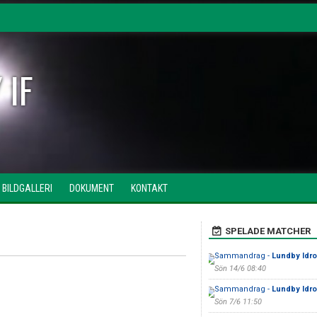
 IF
BILDGALLERI
DOKUMENT
KONTAKT
SPELADE MATCHER
Sammandrag -
Lundby Idro
Sön 14/6 08:40
Sammandrag -
Lundby Idro
Sön 7/6 11:50