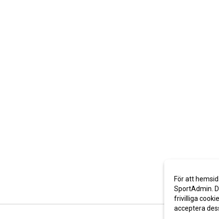
För att hemsid
SportAdmin. De
frivilliga cooki
acceptera des