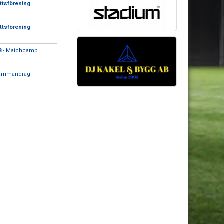
ttsförening
ttsförening
8
- Matchcamp
ammandrag