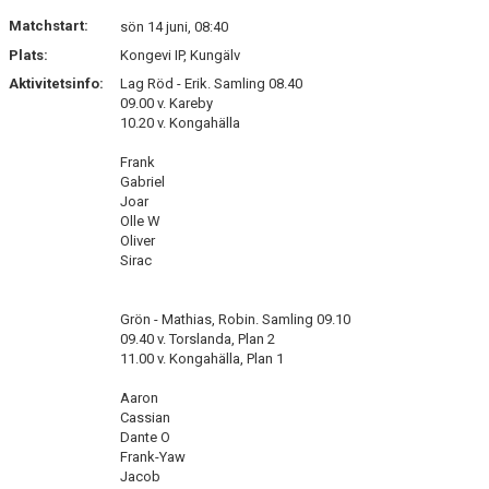
DOKUMENT
Matchstart:
sön 14 juni, 08:40
Plats:
Kongevi IP, Kungälv
KONTAKT
Aktivitetsinfo:
Lag Röd - Erik. Samling 08.40
09.00 v. Kareby
10.20 v. Kongahälla
Frank
Gabriel
Joar
Olle W
Oliver
Sirac
Grön - Mathias, Robin. Samling 09.10
09.40 v. Torslanda, Plan 2
11.00 v. Kongahälla, Plan 1
Aaron
Cassian
Dante O
Frank-Yaw
Jacob