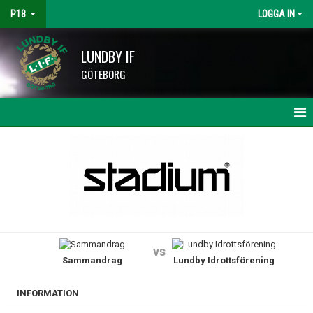
P18
LOGGA IN
LUNDBY IF
GÖTEBORG
HEM
NYHETER
KALENDER
MATCHER
vs
Sammandrag
Lundby Idrottsförening
TRUPPEN
BILDGALLERI
INFORMATION