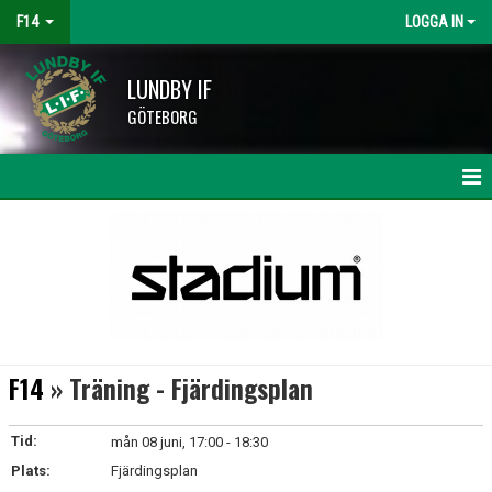
F14
LOGGA IN
LUNDBY IF
GÖTEBORG
HEM
NYHETER
KALENDER
MATCHER
F14
» Träning - Fjärdingsplan
TRUPPEN
Tid:
mån 08 juni, 17:00 - 18:30
BILDGALLERI
Plats:
Fjärdingsplan