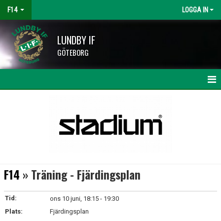
F14
LOGGA IN
LUNDBY IF
GÖTEBORG
HEM
NYHETER
KALENDER
MATCHER
F14
» Träning - Fjärdingsplan
TRUPPEN
Tid:
ons 10 juni, 18:15 - 19:30
BILDGALLERI
Plats:
Fjärdingsplan