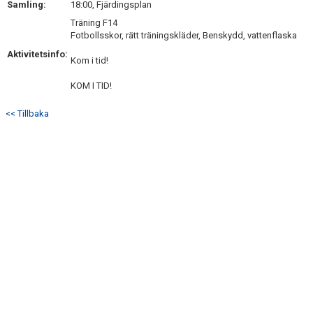
Samling:
18:00, Fjärdingsplan
DOKUMENT
Träning F14
Fotbollsskor, rätt träningskläder, Benskydd, vattenflaska
KONTAKT
Aktivitetsinfo:
Kom i tid!
CUPER 2026/2027
KOM I TID!
<< Tillbaka