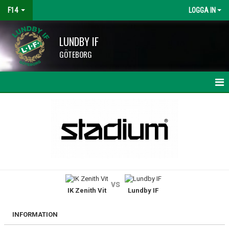
F14
LOGGA IN
LUNDBY IF
GÖTEBORG
HEM
NYHETER
KALENDER
MATCHER
vs
IK Zenith Vit
Lundby IF
TRUPPEN
BILDGALLERI
INFORMATION