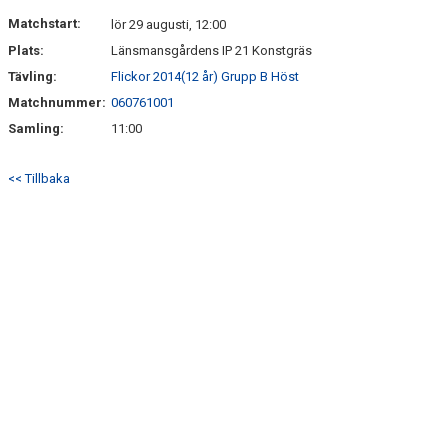
DOKUMENT
Matchstart:
lör 29 augusti, 12:00
Plats:
Länsmansgårdens IP 21 Konstgräs
KONTAKT
Tävling:
Flickor 2014(12 år) Grupp B Höst
CUPER 2026/2027
Matchnummer:
060761001
Samling:
11:00
<< Tillbaka