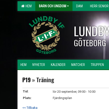
HEM
BARN OCH UNGDOM
DAM
HERR SENIOR
LUNDBY
GÖTEBORG
HEM
NYHETER
KALENDER
MATCHER
TRUPPEN
P19
» Träning
Tid:
lör 20 september, 09:00 - 10:00
Plats:
Fjärdingsplan
<< Tillbaka