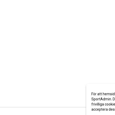
För att hemsid
SportAdmin. De
frivilliga cooki
acceptera des