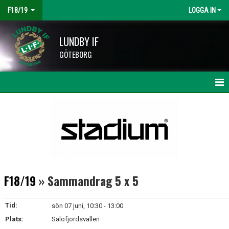
F18/19
LOGGA IN
LUNDBY IF
GÖTEBORG
HEM
NYHETER
KALENDER
MATCHER
F18/19
» Sammandrag 5 x 5
TRUPPEN
Tid:
sön 07 juni, 10:30 - 13:00
BILDGALLERI
Plats:
Sälöfjordsvallen