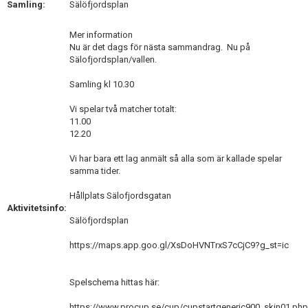
Samling:
Sälöfjordsplan
DOKUMENT
Mer information
KONTAKT
Nu är det dags för nästa sammandrag. Nu på
Sälofjordsplan/vallen.
Samling kl 10.30
Vi spelar två matcher totalt:
11.00
12.20
Vi har bara ett lag anmält så alla som är kallade spelar
samma tider.
Hållplats Sälofjordsgatan
Aktivitetsinfo:
Sälöfjordsplan
https://maps.app.goo.gl/XsDoHVNTrxS7cCjC9?g_st=ic
Spelschema hittas här:
https://www.procup.se/cup/cupstartgeneric900_skin01.ph