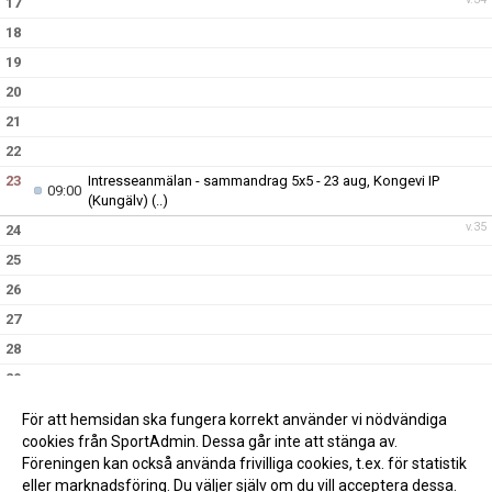
17
18
19
20
21
22
23
Intresseanmälan - sammandrag 5x5 - 23 aug, Kongevi IP
09:00
(Kungälv)
(..)
v.35
24
25
26
27
28
29
30
För att hemsidan ska fungera korrekt använder vi nödvändiga
v.36
31
cookies från SportAdmin. Dessa går inte att stänga av.
Föreningen kan också använda frivilliga cookies, t.ex. för statistik
eller marknadsföring. Du väljer själv om du vill acceptera dessa.