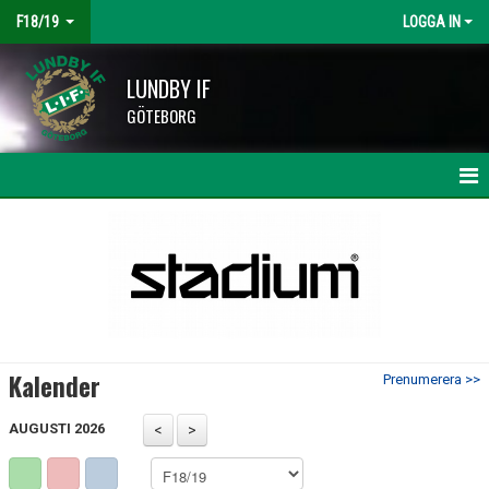
F18/19
LOGGA IN
LUNDBY IF
GÖTEBORG
HEM
NYHETER
KALENDER
MATCHER
Kalender
Prenumerera >>
TRUPPEN
AUGUSTI 2026
BILDGALLERI